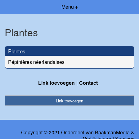
Menu +
Plantes
Plantes
Pépinières néerlandaises
Link toevoegen
Contact
Link toevoegen
Copyright © 2021 Onderdeel van
BaakmanMedia
&
Vrolijk Internet Services