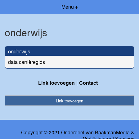
Menu +
onderwijs
onderwijs
data carrièregids
Link toevoegen
Contact
Link toevoegen
Copyright © 2021 Onderdeel van
BaakmanMedia
&
Vrolijk Internet Services