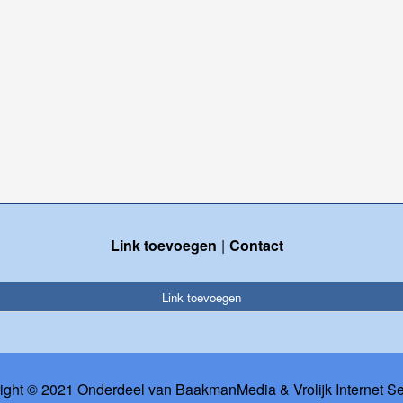
Link toevoegen
Contact
Link toevoegen
ight © 2021 Onderdeel van
BaakmanMedia
&
Vrolijk Internet S