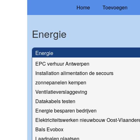
Home
Toevoegen
Energie
Energie
EPC verhuur Antwerpen
Installation alimentation de secours
zonnepanelen kempen
Ventilatieverslaggeving
Datakabels testen
Energie besparen bedrijven
Elektriciteitswerken nieuwbouw Oost-Vlaander
Bals Evobox
Laadpalen plaatsen