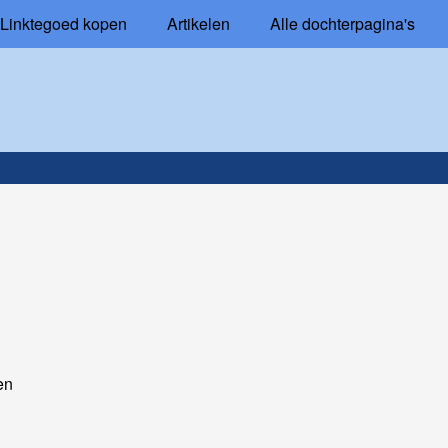
Linktegoed kopen
Artikelen
Alle dochterpagina's
en