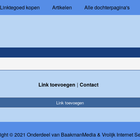
Linktegoed kopen
Artikelen
Alle dochterpagina's
Link toevoegen
Contact
Link toevoegen
ight © 2021 Onderdeel van
BaakmanMedia
&
Vrolijk Internet S